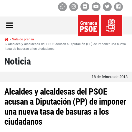
Whatsapp
Instagram
Flickr
YouTube
Twitter
Face
Sala de prensa
Alcaldes y alcaldesas del PSOE acusan a Diputación (PP) de imponer una nueva
tasa de basuras a los ciudadanos
Noticia
18 de febrero de 2013
Alcaldes y alcaldesas del PSOE
acusan a Diputación (PP) de imponer
una nueva tasa de basuras a los
ciudadanos