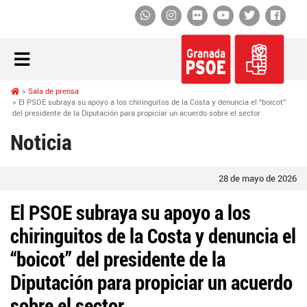
Whatsapp
Instagram
Flickr
YouTube
Twitter
Face
Sala de prensa
El PSOE subraya su apoyo a los chiringuitos de la Costa y denuncia el “boicot”
del presidente de la Diputación para propiciar un acuerdo sobre el sector
Noticia
28 de mayo de 2026
El PSOE subraya su apoyo a los
chiringuitos de la Costa y denuncia el
“boicot” del presidente de la
Diputación para propiciar un acuerdo
sobre el sector