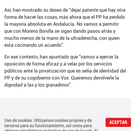
Así, han mostrado su deseo de “dejar patente que hay otra
forma de hacer las cosas, más ahora que el PP ha perdido
la mayoría absoluta en Andalucía. No vamos a permitir
que con Moreno Bonilla se sigan dando pasos atrás y
mucho menos de la mano de la ultraderecha, con quien
está cocinando un acuerdo”.
En ese contexto, han apuntado que “vamos a ejercer la
oposición de forma eficaz y a velar por los servicios
públicos ante la privatización que es seña de identidad del
PP y de su cogobierno con Vox. Queremos devolverle la
dignidad a las y los granadinos”.
PSOE - CEP de Granada © Calle Torre de la Pólvora, 22D. 18008 Granada. Tel. 958 75
Uso de cookies. Utilizamos cookies propias y de
00 00.
ACEPTAR
terceros para su funcionamiento, así como para
www.psoe-granada.com
|
psoe@granada.psoeandalucia.es
|
Política y privacidad