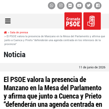
Whatsapp
Instagram
Flickr
YouTube
Twitter
Face
Sala de prensa
El PSOE valora la presencia de Manzano en la Mesa del Parlamento y afirma que
junto a Cuenca y Prieto “defenderán una agenda centrada en los intereses de la
provincia”
Noticia
11 de junio de 2026
El PSOE valora la presencia de
Manzano en la Mesa del Parlamento
y afirma que junto a Cuenca y Prieto
“defenderán una agenda centrada en