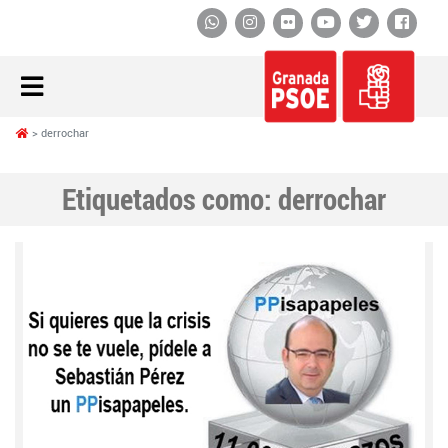
Whatsapp
Instagram
Flickr
YouTube
Twitter
Face
derrochar
Etiquetados como:
derrochar