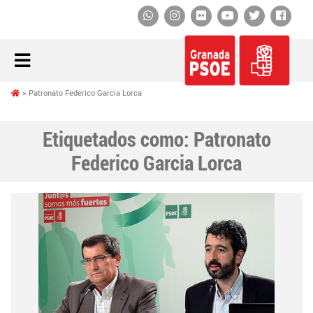
Whatsapp
Instagram
Flickr
YouTube
Twitter
Face
Patronato Federico Garcia Lorca
Etiquetados como:
Patronato
Federico Garcia Lorca