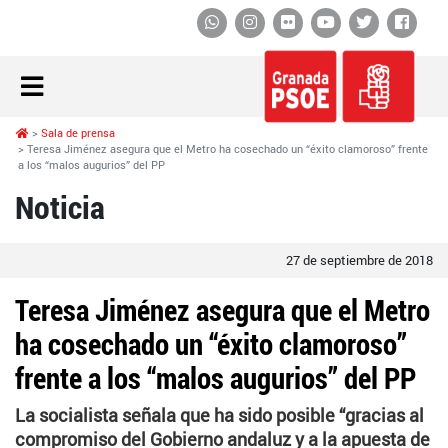
Whatsapp
Instagram
Flickr
YouTube
Twitter
Face
Sala de prensa
Teresa Jiménez asegura que el Metro ha cosechado un “éxito clamoroso” frente
a los “malos augurios” del PP
Noticia
27 de septiembre de 2018
Teresa Jiménez asegura que el Metro
ha cosechado un “éxito clamoroso”
frente a los “malos augurios” del PP
La socialista señala que ha sido posible “gracias al
compromiso del Gobierno andaluz y a la apuesta de